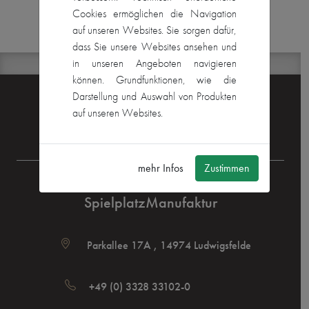
Cookies ermöglichen die Navigation
auf unseren Websites. Sie sorgen dafür,
dass Sie unsere Websites ansehen und
in unseren Angeboten navigieren
können. Grundfunktionen, wie die
Darstellung und Auswahl von Produkten
Bleib Aktuell:
auf unseren Websites.
Folge Uns auf
SpielplatzManufaktur
Instagram
mehr Infos
Zustimmen
SpielplatzManufaktur
Parkallee 17A , 14974 Ludwigsfelde
+49 (0) 3328 33102-0