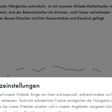
che Fähigkeiten entwickeln, ist mit unserem Mikado-Kletterhaufen mög
ert, sind die Balanciersteher mit diversen, nicht linear verlaufende
ei diesem Klassiker sind hier Konzentration und Geschick gefragt.
zeinstellungen
uf unserer Website. Einige von ihnen sind essenziell, während andere uns 
u verbessern. Technisch erforderliche Cookies ermöglichen die Navigation 
ss Sie unsere Websites ansehen und in unseren Angeboten navigieren kön