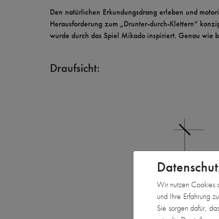
Den natürlichen Erkundungsdrang erleben und motoris
Herausforderung zum „Drunter-durch-Klettern“ konzipi
wurde durch das Spiel Mikado inspiriert. Genau wie b
Draufsicht:
Datenschut
Wir nutzen Cookies a
und Ihre Erfahrung z
Sie sorgen dafür, da