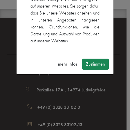
auf unseren Websites. Sie sorgen dafür,
dass Sie unsere Websites ansehen und
in unseren Angeboten navigieren
können. Grundfunktionen, wie die
Bleib Aktuell:
Darstellung und Auswahl von Produkten
Folge Uns auf
SpielplatzManufaktur
auf unseren Websites.
Instagram
mehr Infos
Zustimmen
SpielplatzManufaktur
Parkallee 17A , 14974 Ludwigsfelde
+49 (0) 3328 33102-0
+49 (0) 3328 33102-13