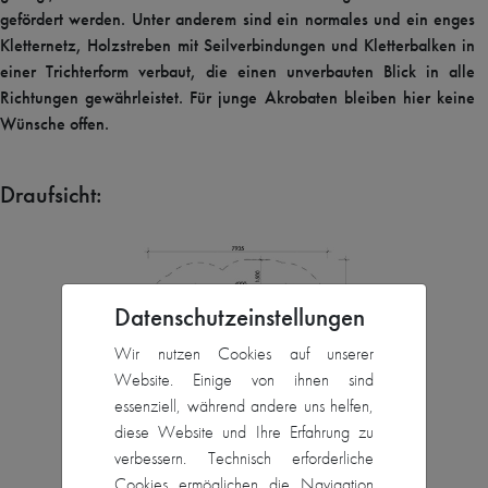
gefördert werden. Unter anderem sind ein normales und ein enges
Kletternetz, Holzstreben mit Seilverbindungen und Kletterbalken in
einer Trichterform verbaut, die einen unverbauten Blick in alle
Richtungen gewährleistet. Für junge Akrobaten bleiben hier keine
Wünsche offen.
Draufsicht:
Datenschutzeinstellungen
Wir nutzen Cookies auf unserer
Website. Einige von ihnen sind
essenziell, während andere uns helfen,
diese Website und Ihre Erfahrung zu
verbessern. Technisch erforderliche
Cookies ermöglichen die Navigation